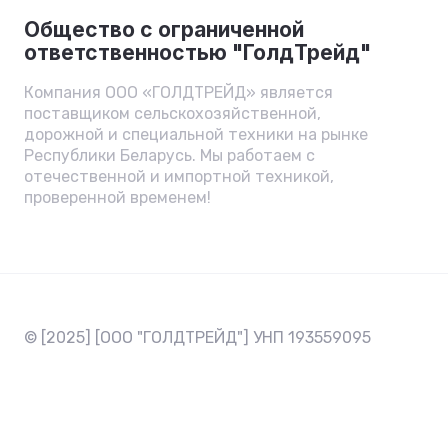
Общество с ограниченной
ответственностью "ГолдТрейд"
Компания ООО «ГОЛДТРЕЙД» является
поставщиком сельскохозяйственной,
дорожной и специальной техники на рынке
Республики Беларусь. Мы работаем с
отечественной и импортной техникой,
проверенной временем!
© [2025] [ООО "ГОЛДТРЕЙД"] УНП 193559095