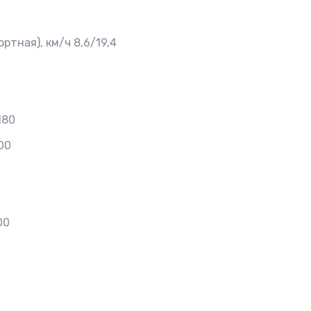
тная), км/ч 8,6/19,4
180
00
00