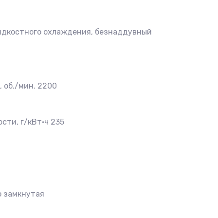
идкостного охлаждения, безнаддувный
 об./мин. 2200
сти, г/кВт•ч 235
о замкнутая