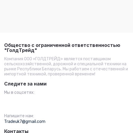
Общество с ограниченной ответственностью
"ГолдТрейд"
Компания ООО «ГОЛДТРЕЙД» является поставщиком
сельскохозяйственной, дорожной и специальной техники на
рынке Республики Беларусь. Мы работаем с отечественной и
импортной техникой, проверенной временем!
Следите за нами
Мы в соцсетях:
Напишите нам:
Tradeuk7@gmail.com
Контакты